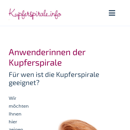
Zum
Inhalt
Toggle
springen
Naviga
Startseite
Anwenderinnen der
Kupferspirale
Kupferspirale
Welche Kupferspirale
Für wen ist die Kupferspirale
geeignet?
Anwenderinnen
Wir
Lexikon
möchten
Ihnen
Suche
hier
nach:
zeigen,