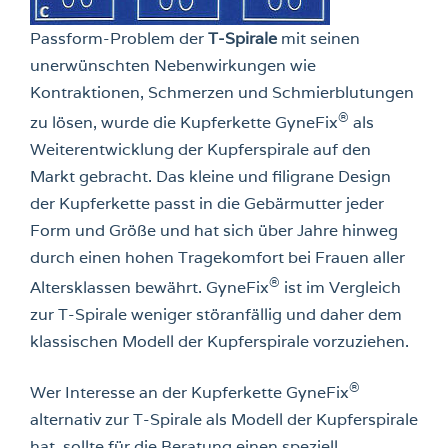
Passform-Problem der
T-Spirale
mit seinen
unerwünschten Nebenwirkungen wie
Kontraktionen, Schmerzen und Schmierblutungen
®
zu lösen, wurde die Kupferkette GyneFix
als
Weiterentwicklung der Kupferspirale auf den
Markt gebracht. Das kleine und filigrane Design
der Kupferkette passt in die Gebärmutter jeder
Form und Größe und hat sich über Jahre hinweg
durch einen hohen Tragekomfort bei Frauen aller
®
Altersklassen bewährt. GyneFix
ist im Vergleich
zur T-Spirale weniger störanfällig und daher dem
klassischen Modell der Kupferspirale vorzuziehen.
®
Wer Interesse an der Kupferkette GyneFix
alternativ zur T-Spirale als Modell der Kupferspirale
hat, sollte für die Beratung einen speziell