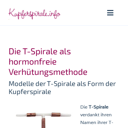
Zum
Inhalt
Toggle
springen
Naviga
Startseite
Die T-Spirale als
Kupferspirale
hormonfreie
Welche Kupferspirale
Verhütungsmethode
Modelle der T-Spirale als Form der
Anwenderinnen
Kupferspirale
Lexikon
Die
T-Spirale
Suche
verdankt ihren
nach:
Namen ihrer T-