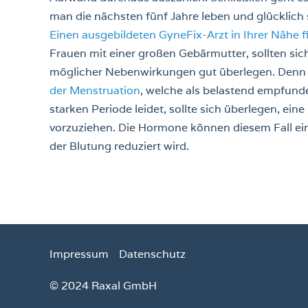
man die nächsten fünf Jahre leben und glücklich
Einen ausgebildeten GyneFix-Arzt in Ihrer Nähe fi
Frauen mit einer großen Gebärmutter, sollten sic
möglicher Nebenwirkungen gut überlegen. Denn i
der Menstruation
, welche als belastend empfund
starken Periode leidet, sollte sich überlegen, e
vorzuziehen. Die Hormone können diesem Fall ein
der Blutung reduziert wird.
Impressum
Datenschutz
© 2024 Raxal GmbH