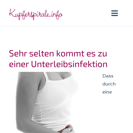
Zum
Inhalt
Toggle
springen
Naviga
Startseite
Sehr selten kommt es zu
Kupferspirale
einer Unterleibsinfektion
Welche Kupferspirale
Dass
durch
Anwenderinnen
eine
Lexikon
Suche
nach: